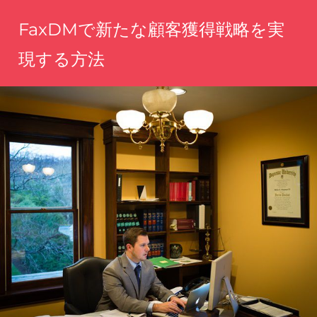
コ
FaxDMで新たな顧客獲得戦略を実
ン
テ
現する方法
ン
手
ツ
軽
へ
に
魅
ス
力
キ
を
ッ
伝
え、
プ
理
想
の
顧
客
に
届
く