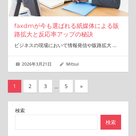
faxdmが今も選ばれる紙媒体による販
路拡大と反応率アップの秘訣
ビジネスの現場において情報発信や販路拡大
…
2026年3月21日
Mitsui
投
次
1
2
3
…
5
»
の
稿
記
の
検索
事
ペ
検索
ー