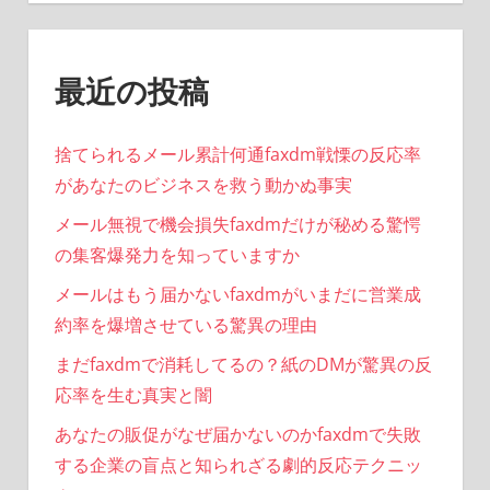
ジ
送
最近の投稿
り
捨てられるメール累計何通faxdm戦慄の反応率
があなたのビジネスを救う動かぬ事実
メール無視で機会損失faxdmだけが秘める驚愕
の集客爆発力を知っていますか
メールはもう届かないfaxdmがいまだに営業成
約率を爆増させている驚異の理由
まだfaxdmで消耗してるの？紙のDMが驚異の反
応率を生む真実と闇
あなたの販促がなぜ届かないのかfaxdmで失敗
する企業の盲点と知られざる劇的反応テクニッ