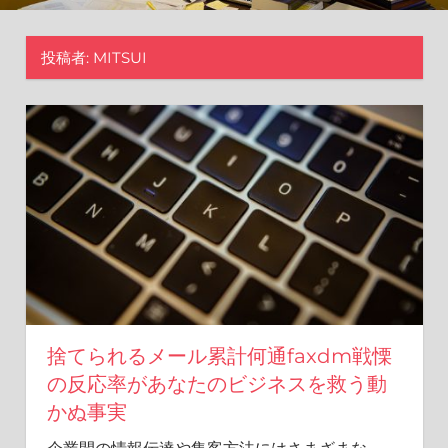
新
し
投稿者:
MITSUI
い
ア
プ
ロ
ー
チ
を。
捨てられるメール累計何通faxdm戦慄
の反応率があなたのビジネスを救う動
かぬ事実