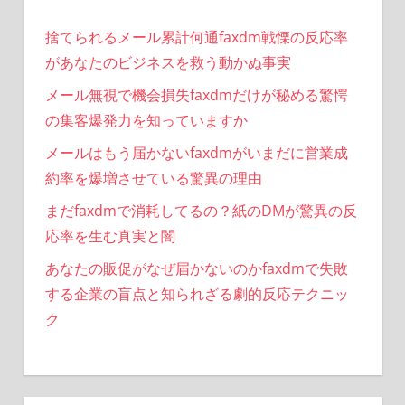
り
捨てられるメール累計何通faxdm戦慄の反応率
があなたのビジネスを救う動かぬ事実
メール無視で機会損失faxdmだけが秘める驚愕
の集客爆発力を知っていますか
メールはもう届かないfaxdmがいまだに営業成
約率を爆増させている驚異の理由
まだfaxdmで消耗してるの？紙のDMが驚異の反
応率を生む真実と闇
あなたの販促がなぜ届かないのかfaxdmで失敗
する企業の盲点と知られざる劇的反応テクニッ
ク