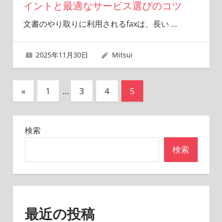
イントと最適なサービス選びのコツ
文書のやり取りに利用されるfaxは、長い
…
2025年11月30日
Mitsui
投
前
«
1
…
3
4
5
の
稿
記
の
検索
事
ペ
検索
ー
ジ
送
最近の投稿