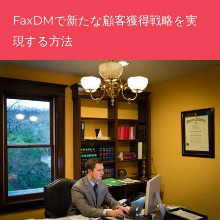
コ
FaxDMで新たな顧客獲得戦略を実
ン
テ
現する方法
ン
手
ツ
軽
へ
に
魅
ス
力
キ
を
ッ
伝
え、
プ
理
想
の
顧
客
に
届
く