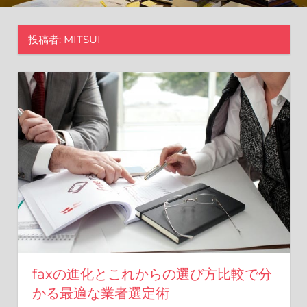
新
し
投稿者:
MITSUI
い
ア
プ
ロ
ー
チ
を。
faxの進化とこれからの選び方比較で分
かる最適な業者選定術