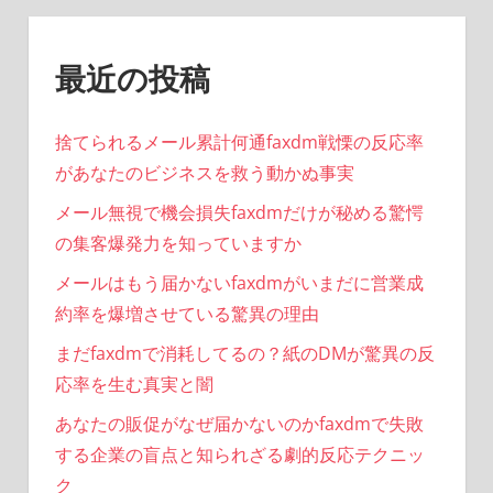
最近の投稿
捨てられるメール累計何通faxdm戦慄の反応率
があなたのビジネスを救う動かぬ事実
メール無視で機会損失faxdmだけが秘める驚愕
の集客爆発力を知っていますか
メールはもう届かないfaxdmがいまだに営業成
約率を爆増させている驚異の理由
まだfaxdmで消耗してるの？紙のDMが驚異の反
応率を生む真実と闇
あなたの販促がなぜ届かないのかfaxdmで失敗
する企業の盲点と知られざる劇的反応テクニッ
ク