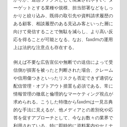
ーゲットとする業種や規模、担当部署などをしっ
かりと絞り込み、既得の取引先や資料請求履歴の
ある顧客、相談履歴のある見込み客といった層に
向けて発信することで無駄を減らし、より高い反
応を得ることが可能となる。なお、faxdmの運用
上は法的な注意点も存在する。
例えば不要な広告宣伝や無断での送信によって受
信側が損害を被ったと判断された場合、クレーム
や信用傷つきといったリスクも否定できず適切な
配信管理・オプトアウト措置も必須である。常に
情報管理の徹底と倫理的なマーケティング視点が
求められる。こうした特徴からfaxdmは一見古典
的な手法に見えるが、他メディアとの差別化や応
答を促すアプローチとして、今なお数々の業界で
利用されている。特に即時的に資料案内やセミナ