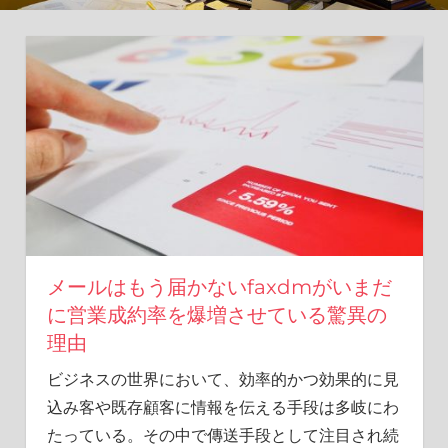
新
し
い
ア
プ
ロ
ー
チ
を。
メールはもう届かないfaxdmがいまだ
に営業成約率を爆増させている驚異の
理由
ビジネスの世界において、効率的かつ効果的に見
込み客や既存顧客に情報を伝える手段は多岐にわ
たっている。
その中で傳送手段として注目され続