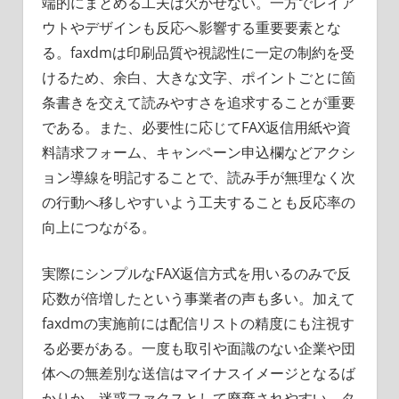
端的にまとめる工夫は欠かせない。一方でレイア
ウトやデザインも反応へ影響する重要要素とな
る。faxdmは印刷品質や視認性に一定の制約を受
けるため、余白、大きな文字、ポイントごとに箇
条書きを交えて読みやすさを追求することが重要
である。また、必要性に応じてFAX返信用紙や資
料請求フォーム、キャンペーン申込欄などアクシ
ョン導線を明記することで、読み手が無理なく次
の行動へ移しやすいよう工夫することも反応率の
向上につながる。
実際にシンプルなFAX返信方式を用いるのみで反
応数が倍増したという事業者の声も多い。加えて
faxdmの実施前には配信リストの精度にも注視す
る必要がある。一度も取引や面識のない企業や団
体への無差別な送信はマイナスイメージとなるば
かりか、迷惑ファクスとして廃棄されやすい。タ