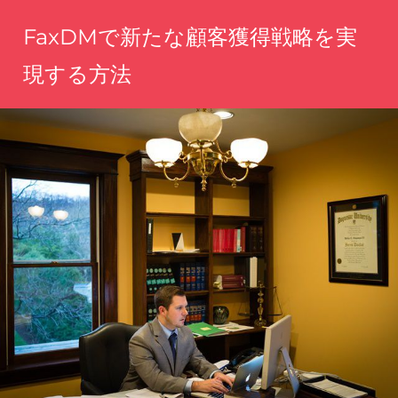
コ
FaxDMで新たな顧客獲得戦略を実
ン
テ
現する方法
ン
手
ツ
軽
へ
に
魅
ス
力
キ
を
ッ
伝
え、
プ
理
想
の
顧
客
に
届
く