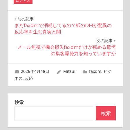
投
前の記事
まだfaxdmで消耗してるの？紙のDMが驚異の
稿
反応率を生む真実と闇
ナ
次の記事
メール無視で機会損失faxdmだけが秘める驚愕
ビ
の集客爆発力を知っていますか
ゲ
2026年4月18日
Mitsui
faxdm
,
ビジ
ー
ネス
,
反応
シ
ョ
検索
ン
検索