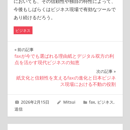
においても、その信頼性や独自の特性によって、
今後もしばらくはビジネス現場で有効なツールで
あり続けるだろう。
ビジネス
投
前の記事
faxが今でも選ばれる理由紙とデジタル双方の利
稿
点を活かす現代ビジネスの知恵
ナ
次の記事
紙文化と信頼性を支えるfaxの進化と日本ビジネ
ビ
ス現場における不動の役割
ゲ
2026年2月15日
Mitsui
fax
,
ビジネス
,
ー
送信
シ