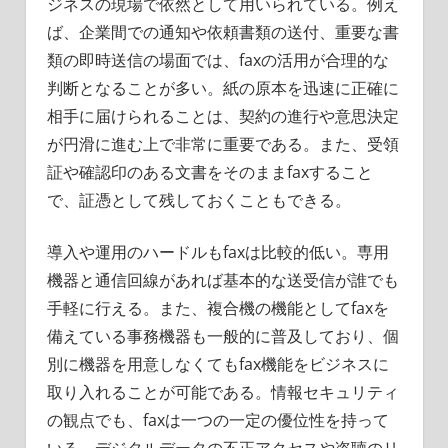
ジネスの現場で依然として用いられている。例え
ば、企業間での通知や依頼書類の送付、重要な書
類の即時送信の場面では、faxの活用が合理的な
判断となることが多い。紙の原本を迅速に正確に
相手に届けられることは、契約の進行や意思決定
が円滑に進む上で非常に重要である。また、受領
証や確認印のある文書をそのままfaxすること
で、証憑として残しておくこともできる。
導入や運用のハードルもfaxは比較的低い。専用
機器と通信回線があれば基本的な送受信が誰でも
手軽に行える。また、複合機の機能としてfaxを
備えている事務機器も一般的に普及しており、個
別に機器を用意しなくてもfax機能をビジネスに
取り入れることが可能である。情報セキュリティ
の観点でも、faxは一つの一定の優位性を持って