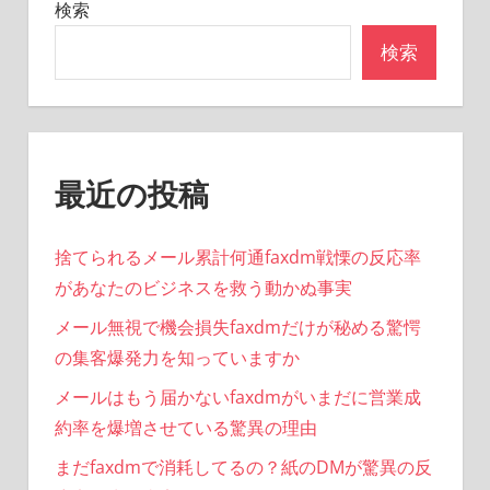
ョ
検索
ン
検索
最近の投稿
捨てられるメール累計何通faxdm戦慄の反応率
があなたのビジネスを救う動かぬ事実
メール無視で機会損失faxdmだけが秘める驚愕
の集客爆発力を知っていますか
メールはもう届かないfaxdmがいまだに営業成
約率を爆増させている驚異の理由
まだfaxdmで消耗してるの？紙のDMが驚異の反