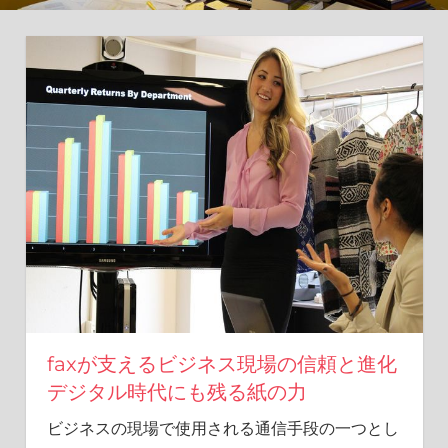
新
し
い
ア
プ
ロ
ー
チ
を。
faxが支えるビジネス現場の信頼と進化
デジタル時代にも残る紙の力
ビジネスの現場で使用される通信手段の一つとし