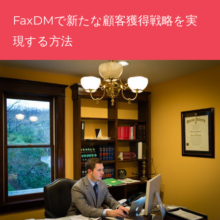
コ
FaxDMで新たな顧客獲得戦略を実
ン
テ
現する方法
ン
手
ツ
軽
へ
に
魅
ス
力
キ
を
ッ
伝
え、
プ
理
想
の
顧
客
に
届
く