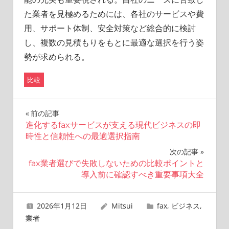
た業者を見極めるためには、各社のサービスや費
用、サポート体制、安全対策など総合的に検討
し、複数の見積もりをもとに最適な選択を行う姿
勢が求められる。
比較
投
前の記事
進化するfaxサービスが支える現代ビジネスの即
稿
時性と信頼性への最適選択指南
ナ
次の記事
fax業者選びで失敗しないための比較ポイントと
ビ
導入前に確認すべき重要事項大全
ゲ
2026年1月12日
Mitsui
fax
,
ビジネス
,
ー
業者