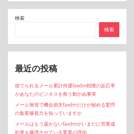
シ
ョ
検索
ン
検索
最近の投稿
捨てられるメール累計何通faxdm戦慄の反応率
があなたのビジネスを救う動かぬ事実
メール無視で機会損失faxdmだけが秘める驚愕
の集客爆発力を知っていますか
メールはもう届かないfaxdmがいまだに営業成
約率を爆増させている驚異の理由