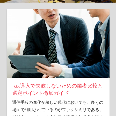
新
し
い
ア
プ
ロ
ー
チ
を。
fax導入で失敗しないための業者比較と
選定ポイント徹底ガイド
通信手段の進化が著しい現代においても、多くの
場面で利用されているのがファクシミリである。