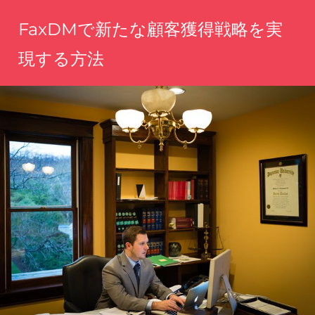
コ
FaxDMで新たな顧客獲得戦略を実
ン
テ
現する方法
ン
手
ツ
軽
へ
に
魅
ス
力
キ
を
ッ
伝
え、
プ
理
想
の
顧
客
に
届
く