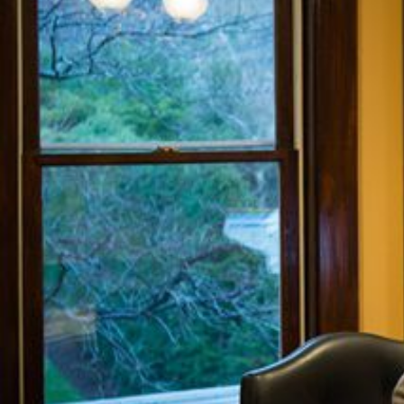
し
い
ア
プ
ロ
ー
チ
を。