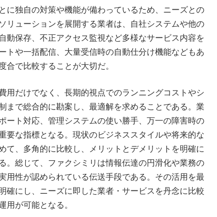
とに独自の対策や機能が備わっているため、ニーズとの
ソリューションを展開する業者は、自社システムや他の
自動保存、不正アクセス監視など多様なサービス内容を
ートや一括配信、大量受信時の自動仕分け機能などもあ
度合で比較することが大切だ。
費用だけでなく、長期的視点でのランニングコストやシ
制まで総合的に勘案し、最適解を求めることである。業
ポート対応、管理システムの使い勝手、万一の障害時の
重要な指標となる。現状のビジネススタイルや将来的な
めて、多角的に比較し、メリットとデメリットを明確に
る。総じて、ファクシミリは情報伝達の円滑化や業務の
実用性が認められている伝送手段である。その活用を最
明確にし、ニーズに即した業者・サービスを丹念に比較
運用が可能となる。