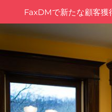
コ
FaxDMで新たな顧客
ン
テ
手
ン
軽
ツ
に
魅
へ
力
ス
を
キ
伝
え、
ッ
理
プ
想
の
顧
客
に
届
く
新