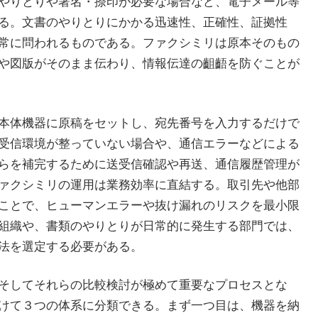
やりとりや署名・捺印が必要な場合など、電子メール等
る。文書のやりとりにかかる迅速性、正確性、証拠性
常に問われるものである。ファクシミリは原本そのもの
や図版がそのまま伝わり、情報伝達の齟齬を防ぐことが
本体機器に原稿をセットし、宛先番号を入力するだけで
受信環境が整っていない場合や、通信エラーなどによる
らを補完するために送受信確認や再送、通信履歴管理が
ァクシミリの運用は業務効率に直結する。取引先や他部
ことで、ヒューマンエラーや抜け漏れのリスクを最小限
組織や、書類のやりとりが日常的に発生する部門では、
法を選定する必要がある。
そしてそれらの比較検討が極めて重要なプロセスとな
けて３つの体系に分類できる。まず一つ目は、機器を納