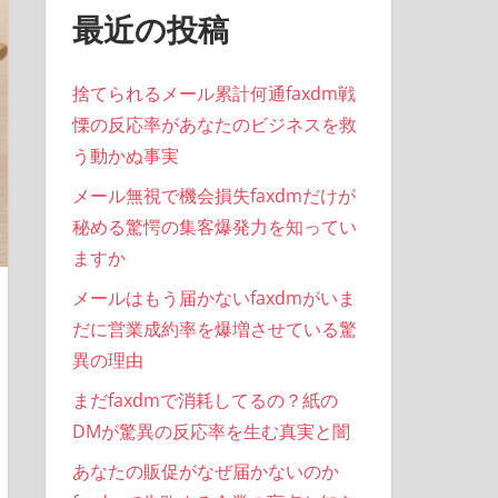
最近の投稿
捨てられるメール累計何通faxdm戦
慄の反応率があなたのビジネスを救
う動かぬ事実
メール無視で機会損失faxdmだけが
秘める驚愕の集客爆発力を知ってい
ますか
メールはもう届かないfaxdmがいま
だに営業成約率を爆増させている驚
異の理由
まだfaxdmで消耗してるの？紙の
DMが驚異の反応率を生む真実と闇
あなたの販促がなぜ届かないのか