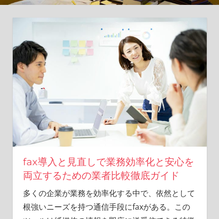
新
し
い
ア
プ
ロ
ー
チ
を。
fax導入と見直しで業務効率化と安心を
両立するための業者比較徹底ガイド
多くの企業が業務を効率化する中で、依然として
根強いニーズを持つ通信手段にfaxがある。
この