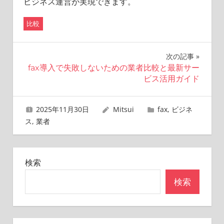
ビジネス運営が実現できます。
比較
投
次の記事
fax導入で失敗しないための業者比較と最新サー
稿
ビス活用ガイド
ナ
2025年11月30日
Mitsui
fax
,
ビジネ
ビ
ス
,
業者
ゲ
ー
検索
シ
検索
ョ
ン