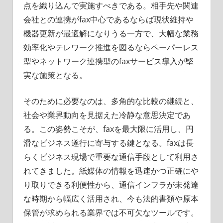
点を織り込んで実施すべきである。相手先や関連
会社との連携がfax中心であるならば現状維持や
機器更新が最適解になりうる一方で、大幅な業務
効率化やテレワーク推進を図るならペーパーレス
型やネットワーク連携型のfaxサービス導入が堅
実な施策となる。
そのために必要なのは、多角的な比較の継続と、
社会や業界動向を見据えた冷静な意思決定であ
る。この姿勢こそが、faxを最大限に活用し、円
滑なビジネス遂行に寄与する鍵となる。faxは長
らくビジネス現場で重要な通信手段として利用さ
れてきました。紙媒体の情報を迅速かつ正確にや
り取りできる利便性から、通信インフラが未発達
な時期から幅広く活用され、今も法的書類や原本
保管が求められる業界では不可欠なツールです。