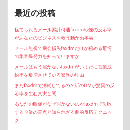
最近の投稿
捨てられるメール累計何通faxdm戦慄の反応率
があなたのビジネスを救う動かぬ事実
メール無視で機会損失faxdmだけが秘める驚愕
の集客爆発力を知っていますか
メールはもう届かないfaxdmがいまだに営業成
約率を爆増させている驚異の理由
まだfaxdmで消耗してるの？紙のDMが驚異の反
応率を生む真実と闇
あなたの販促がなぜ届かないのかfaxdmで失敗
する企業の盲点と知られざる劇的反応テクニッ
ク