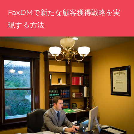
コ
FaxDMで新たな顧客獲得戦略を実
ン
テ
現する方法
ン
手
ツ
軽
へ
に
魅
ス
力
キ
を
ッ
伝
え、
プ
理
想
の
顧
客
に
届
く